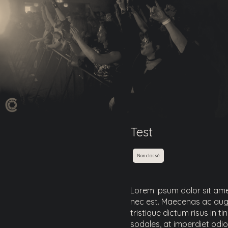
`
Test
Non classé
Lorem ipsum dolor sit ame
nec est. Maecenas ac augue
tristique dictum risus in t
sodales, at imperdiet odio